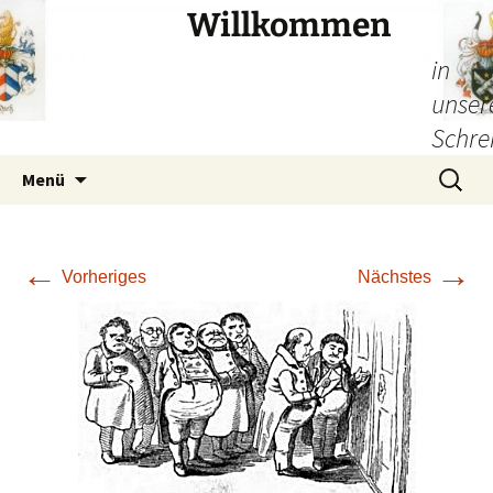
Willkommen
in
unser
Schre
Zum
Suchen
Menü
Inhalt
nach:
springen
←
→
Vorheriges
Nächstes