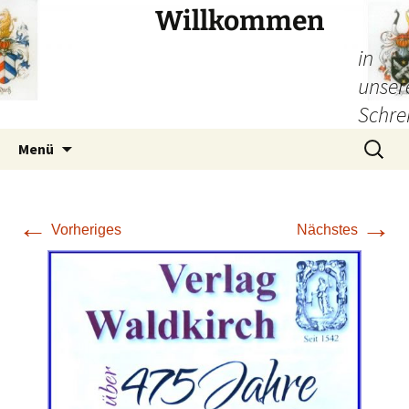
Willkommen
in
unser
Schre
Zum
Suchen
Menü
Inhalt
nach:
springen
←
→
Vorheriges
Nächstes