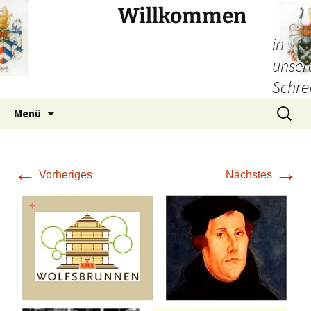
Willkommen
in
unser
Schre
Zum
Suchen
Menü
Inhalt
nach:
springen
←
→
Vorheriges
Nächstes