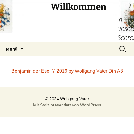
Willkommen
in
unser
Schre
Zum
Suchen
Menü
Inhalt
nach:
springen
Benjamin der Esel © 2019 by Wolfgang Vater Din A3
Mit Stolz präsentiert von WordPress