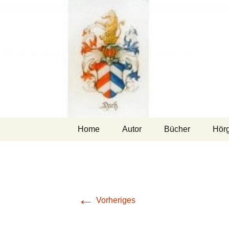
Zum
Home
Autor
Bücher
Hör
Inhalt
springen
←
Vorheriges