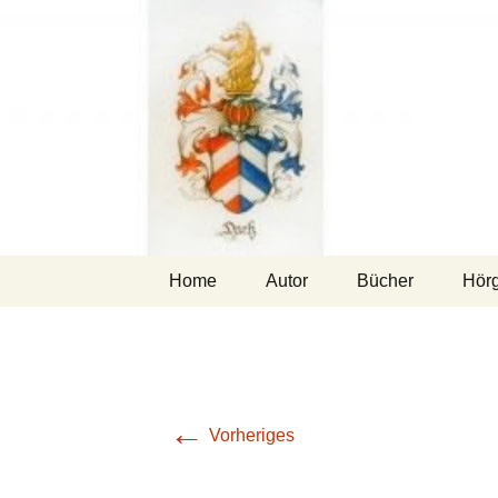
Zum
Home
Autor
Bücher
Hör
Inhalt
springen
←
Vorheriges