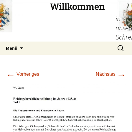
Willkommen
in
unser
Schre
Zum
Suchen
Menü
Inhalt
nach:
springen
←
→
Vorheriges
Nächstes