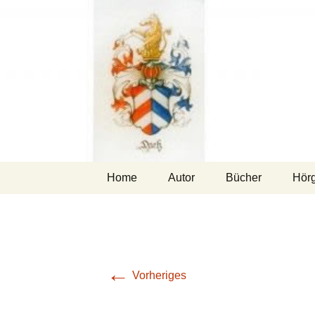
Zum
Home
Autor
Bücher
Hör
Inhalt
springen
←
Vorheriges