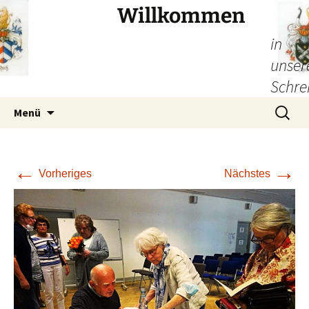
Willkommen
in
unser
Schre
Zum
Suchen
Menü
Inhalt
nach:
springen
←
→
Vorheriges
Nächstes