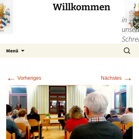
Willkommen
in
unser
Schre
Zum
Suchen
Menü
Inhalt
nach:
springen
←
→
Vorheriges
Nächstes