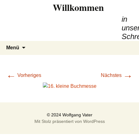
Willkommen
in
unse
Schre
Zum
Suchen
Menü
Inhalt
nach:
springen
←
→
Vorheriges
Nächstes
Mit Stolz präsentiert von WordPress