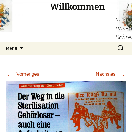
Willkommen
in
unser
Schre
Zum
Suchen
Menü
Inhalt
nach:
springen
←
→
Vorheriges
Nächstes