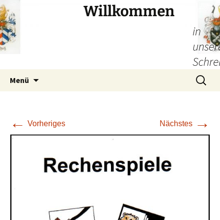
Willkommen
in
unser
Schre
Zum
Suchen
Menü
Inhalt
nach:
springen
←
→
Vorheriges
Nächstes