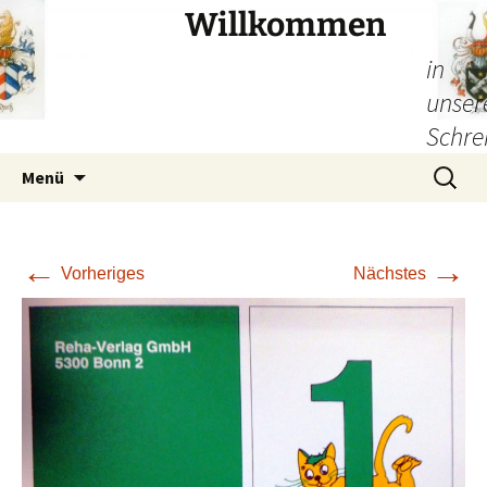
Willkommen
in
unser
Schre
Zum
Suchen
Menü
Inhalt
nach:
springen
←
→
Vorheriges
Nächstes