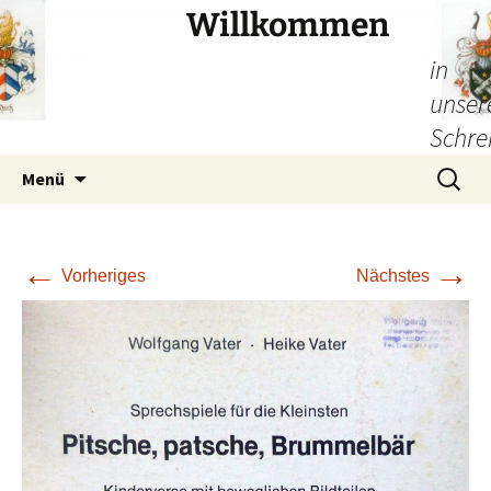
Willkommen
in
unser
Schre
Zum
Suchen
Menü
Inhalt
nach:
springen
←
→
Vorheriges
Nächstes